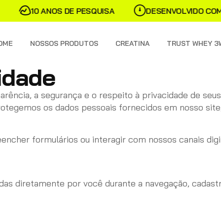
10 ANOS DE PESQUISA
DESENVOLVIDO COM C
OME
NOSSOS PRODUTOS
CREATINA
TRUST WHEY 3
cidade
arência, a segurança e o respeito à privacidade de seus 
tegemos os dados pessoais fornecidos em nosso site, l
encher formulários ou interagir com nossos canais digi
das diretamente por você durante a navegação, cadast