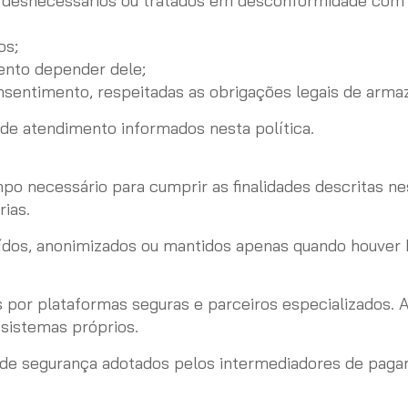
 desnecessários ou tratados em desconformidade com a
os;
ento depender dele;
nsentimento, respeitadas as obrigações legais de arm
 de atendimento informados nesta política.
 necessário para cumprir as finalidades descritas nes
rias.
ídos, anonimizados ou mantidos apenas quando houver b
por plataformas seguras e parceiros especializados.
sistemas próprios.
de segurança adotados pelos intermediadores de paga