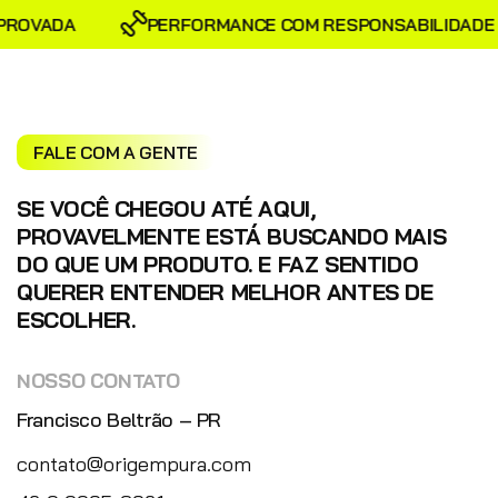
OVADA
PERFORMANCE COM RESPONSABILIDADE
FALE COM A GENTE
SE VOCÊ CHEGOU ATÉ AQUI,
PROVAVELMENTE ESTÁ BUSCANDO MAIS
DO QUE UM PRODUTO. E FAZ SENTIDO
QUERER ENTENDER MELHOR ANTES DE
ESCOLHER.
NOSSO CONTATO
Francisco Beltrão – PR
contato@origempura.com